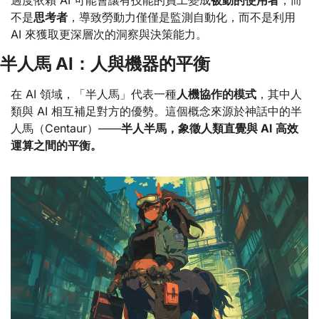
過度依賴 AI 可能會讓有技能的員工變成
被動的使用者
，而
不是
思考者
，導致勞動力僅僅是監測自動化，而不是利用 
AI 來獲取更深層次的洞察與決策能力。
半人馬 AI：人與機器的平衡
在 AI 領域，「半人馬」代表一種
人機協作的模式
，其中人
類與 AI 相互補足對方的優勢。這個概念來源於神話中的半
人馬（Centaur）——
半人半馬，象徵人類直覺與 AI 高效
運算之間的平衡。